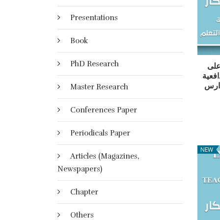
Presentations
Book
PhD Research
على
افعية
دارس
Master Research
Conferences Paper
Periodicals Paper
NEW
Articles (Magazines,
Newspapers)
Chapter
Others