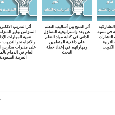
التشاركية
أثر الدمج بين أساليب التعلم
أثر التدريب الالكتر
ه في تنمية
عن بعد واستراتيجية التساؤل
المتزامن وغير المتزا
 التشارك
الذاتي في كتابة مواد التعلم
تنمية المهارات الإدا
لتربية
على دافعية المتعلمين
والاتجاه نحو التدريب: 
 الكويت
ومهاراتهم في إعداد خطة
على مديرات مدارس ال
البحث
العام في الدمام بالم
العربية السعودية
A Suggested Strat
Developing Creativ
s
Language Among I
In Kuwait