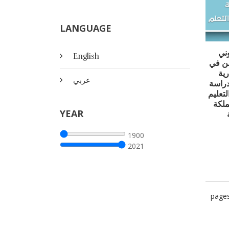
LANGUAGE
وني
English
من في
رية
عربي
دراسة
تعليم
ملكة
YEAR
1900
2021
page