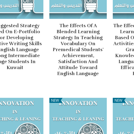
uggested Strategy
The Effects Of A
The Effe
d On E-Portfolio
Blended Learning
Learn
or Developing
Strategy In Teaching
Based 
ive Writing Skills
Vocabulary On
Activiti
English Language
Premedical Students'
Gr
ng Intermediate
Achievement,
Knowled
age Students In
Satisfaction And
Langua
Kuwait
Attitude Toward
Effic
English Language
NEW
NEW