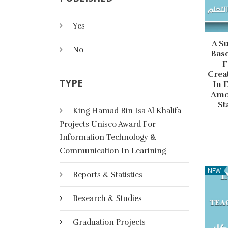
Yes
A S
No
Base
F
Creat
TYPE
In 
Amo
St
King Hamad Bin Isa Al Khalifa
Projects Unisco Award For
Information Technology &
Communication In Learining
NEW
Reports & Statistics
Research & Studies
Graduation Projects