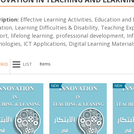
iption:
Effective Learning Activities, Education and 
tion, Learning Difficulties & Disability, Teaching E
rt, lifelong learning, professional development, In
ologies, ICT Applications, Digital Learning Material
RID
LIST
Items
NEW
NEW