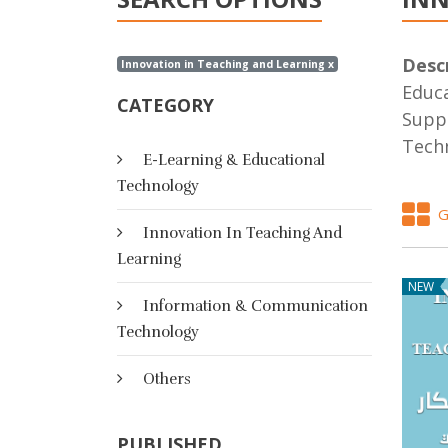
Descr
Innovation in Teaching and Learning x
Educa
CATEGORY
Suppo
Techn
E-Learning & Educational
Technology
G
Innovation In Teaching And
Learning
NEW
Information & Communication
Technology
Others
PUBLISHED