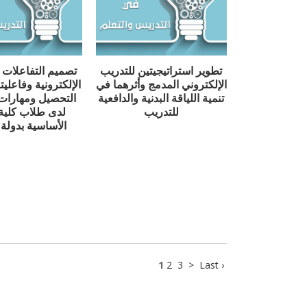
تطوير استراتيجيتين للتدريب
تصميم التفاعلات 
الإلكتروني المدمج وأثرهما في
الإلكترونية وفاعليت
تنمية اللياقة البدنية والدافعية
التحصيل ومهارات
للتدريب
لدى طلاب كلية ا
الأساسية بدولة
egy Based On E-Portfolio For
e Writing Skills In English
ntermediate Stage Students
1
2
3
>
Last ›